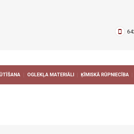
64
ŪTĪŠANA
OGLEKĻA MATERIĀLI
ĶĪMISKĀ RŪPNIECĪBA