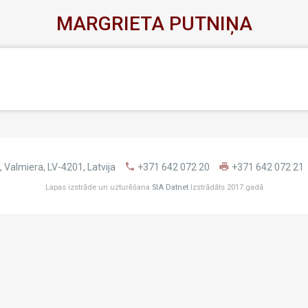
MARGRIETA PUTNIŅA
 Valmiera, LV-4201, Latvija
+371 642 072 20
+371 642 072 21
Lapas izstrāde un uzturēšana
SIA Datnet
Izstrādāts 2017.gadā