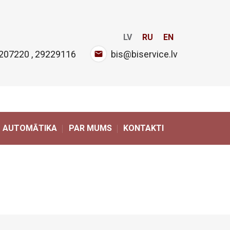
LV
RU
EN
207220
,
29229116
bis@biservice.lv
AUTOMĀTIKA
PAR MUMS
KONTAKTI