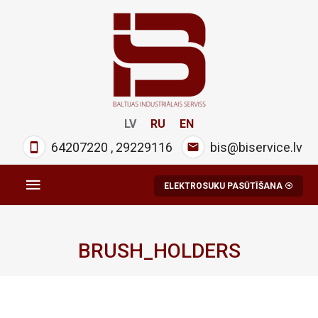
LV
RU
EN
64207220
,
29229116
bis@biservice.lv
ELEKTROSUKU PASŪTĪŠANA
BRUSH_HOLDERS