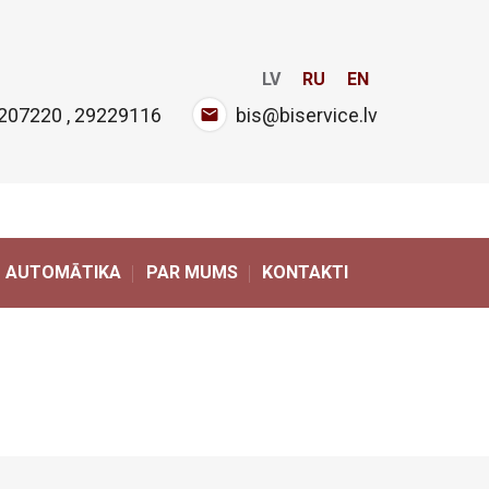
LV
RU
EN
207220
,
29229116
bis@biservice.lv
AUTOMĀTIKA
PAR MUMS
KONTAKTI