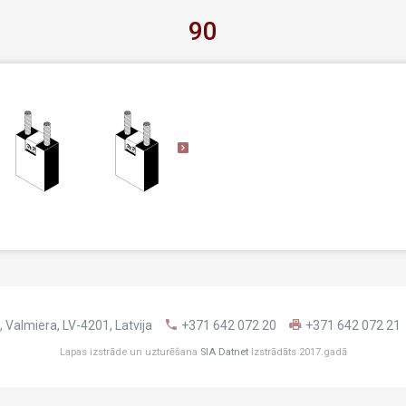
90
 Valmiera, LV-4201, Latvija
+371 642 072 20
+371 642 072 21
Lapas izstrāde un uzturēšana
SIA Datnet
Izstrādāts 2017.gadā