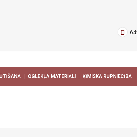
64
ŪTĪŠANA
OGLEKĻA MATERIĀLI
ĶĪMISKĀ RŪPNIECĪBA