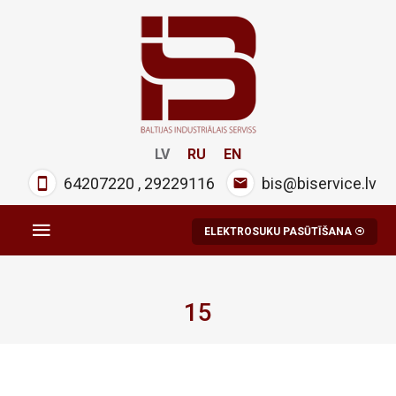
LV
RU
EN
64207220
,
29229116
bis@biservice.lv
ELEKTROSUKU PASŪTĪŠANA
15