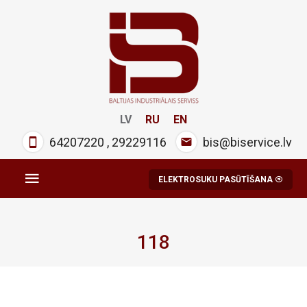
LV
RU
EN
64207220
,
29229116
bis@biservice.lv
ELEKTROSUKU PASŪTĪŠANA
118