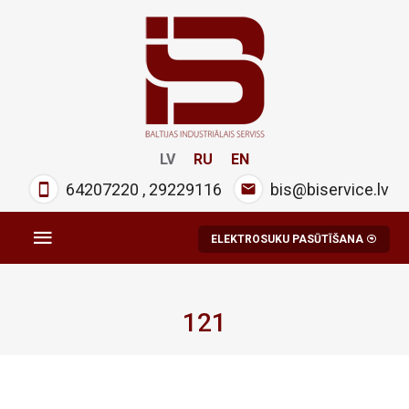
LV
RU
EN
64207220
,
29229116
bis@biservice.lv
ELEKTROSUKU PASŪTĪŠANA
121