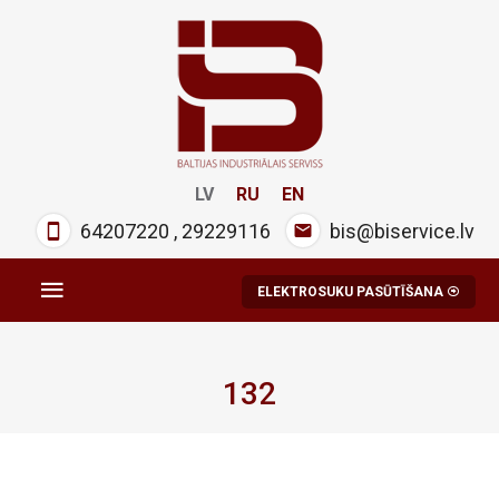
LV
RU
EN
64207220
,
29229116
bis@biservice.lv
ELEKTROSUKU PASŪTĪŠANA
132