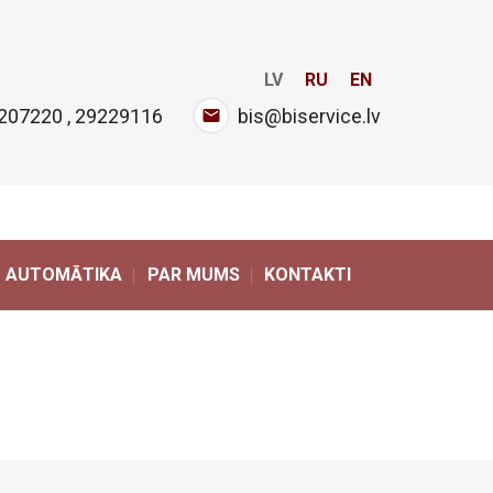
LV
RU
EN
207220
,
29229116
bis@biservice.lv
AUTOMĀTIKA
PAR MUMS
KONTAKTI