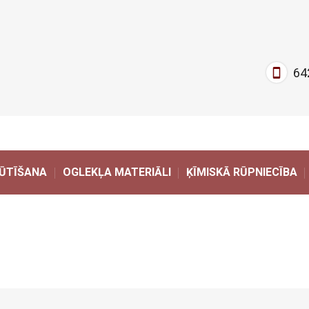
64
ŪTĪŠANA
OGLEKĻA MATERIĀLI
ĶĪMISKĀ RŪPNIECĪBA