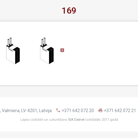
169
 Valmiera, LV-4201, Latvija
+371 642 072 20
+371 642 072 21
Lapas izstrāde un uzturēšana
SIA Datnet
Izstrādāts 2017.gadā