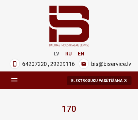
LV
RU
EN
64207220
,
29229116
bis@biservice.lv
ELEKTROSUKU PASŪTĪŠANA
170