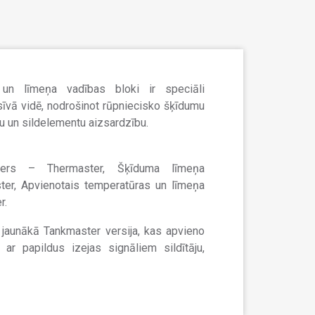
un līmeņa vadības bloki ir speciāli
sīvā vidē, nodrošinot rūpniecisko šķīdumu
u un sildelementu aizsardzību.
llers – Thermaster, Šķīduma līmeņa
ter, Apvienotais temperatūras un līmeņa
r.
 jaunākā Tankmaster versija, kas apvieno
 ar papildus izejas signāliem sildītāju,