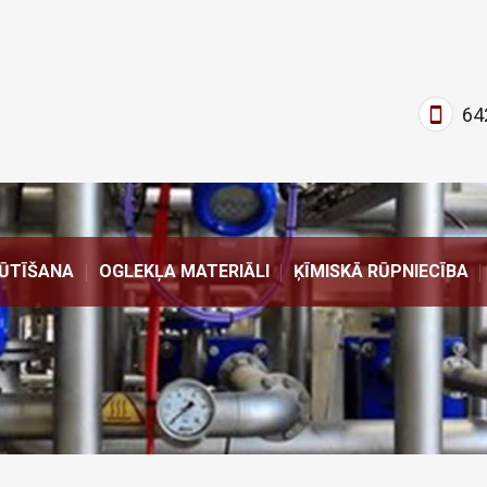
64
ŪTĪŠANA
OGLEKĻA MATERIĀLI
ĶĪMISKĀ RŪPNIECĪBA