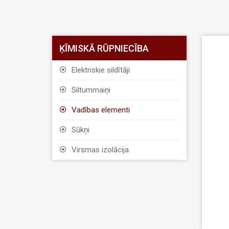
ĶĪMISKĀ RŪPNIECĪBA
Elektriskie sildītāji
Siltummaiņi
Vadības elementi
Sūkņi
Virsmas izolācija