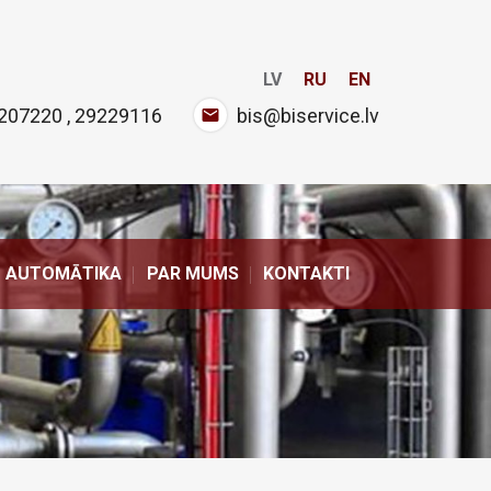
LV
RU
EN
207220
,
29229116
bis@biservice.lv
AUTOMĀTIKA
PAR MUMS
KONTAKTI